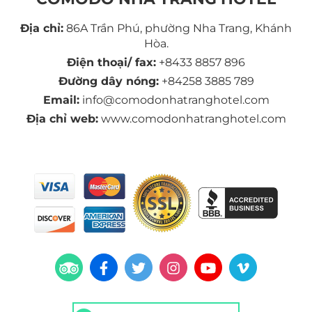
Địa chỉ:
86A Trần Phú, phường Nha Trang, Khánh
Hòa.
Điện thoại/ fax:
+8433 8857 896
Đường dây nóng:
+84258 3885 789
Email:
info@comodonhatranghotel.com
Địa chỉ web:
www.comodonhatranghotel.com