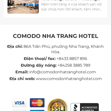
Thức Ẩm Thực Trung Hoa
Nằm trên tầng 4 của khách sạn với
sức chứa hơn 130 khách, tầm nhìn
bao quát toàn cảnh biển Nha Trang,
thực đơn lựa chọn cho tinh hoa ẩm
thực Trung Hoa. Nhà hàng chuyên
phục vụ buffet sáng, các bữa ăn
trưa và tối.
COMODO NHA TRANG HOTEL
Địa chỉ:
86A Trần Phú, phường Nha Trang, Khánh
Hòa.
Điện thoại/ fax:
+8433 8857 896
Đường dây nóng:
+84258 3885 789
Email:
info@comodonhatranghotel.com
Địa chỉ web:
www.comodonhatranghotel.com