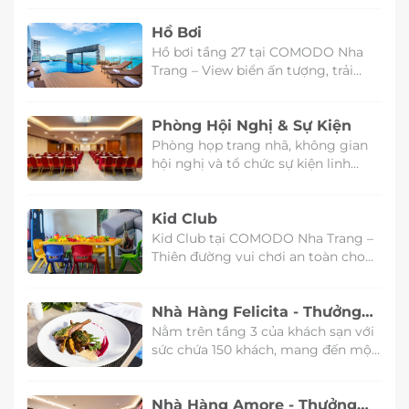
Hồ Bơi
Hồ bơi tầng 27 tại COMODO Nha
Trang – View biển ấn tượng, trải
nghiệm đẳng cấp
Phòng Hội Nghị & Sự Kiện
Phòng họp trang nhã, không gian
hội nghị và tổ chức sự kiện linh
hoạt cho mọi hình thức tổ chức. Hai
loại phòng Autunno và Comodo
Kid Club
Hall, đều được trang bị đầy đủ công
nghệ truyền thông, nội thất sang
Kid Club tại COMODO Nha Trang –
trọng, hiện đại.
Thiên đường vui chơi an toàn cho
bé
Nhà Hàng Felicita - Thưởng
Thức Ẩm Thực Nga
Nằm trên tầng 3 của khách sạn với
sức chứa 150 khách, mang đến một
cảm giác hiện đại trong không gian
ăn uống.
Nhà Hàng Amore - Thưởng